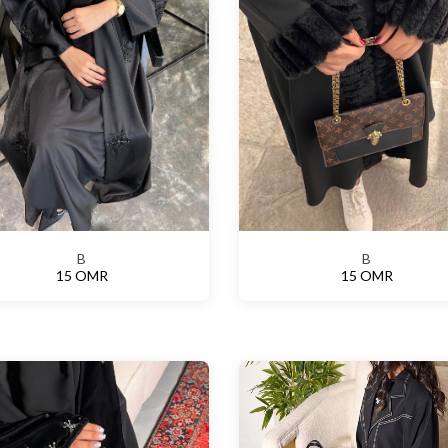
B
B
15 OMR
15 OMR