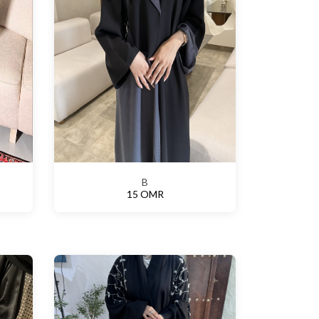
B
15 OMR