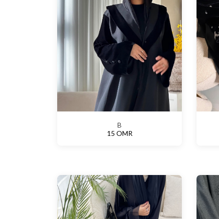
B
15 OMR