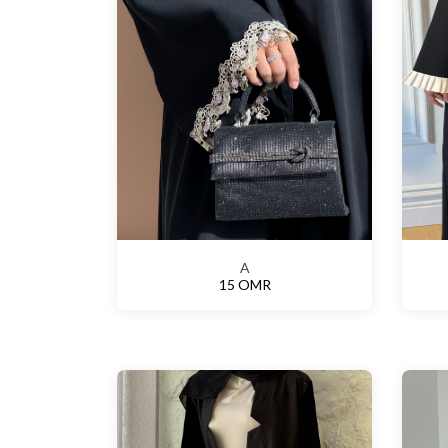
A
15 OMR