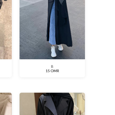
B
15 OMR