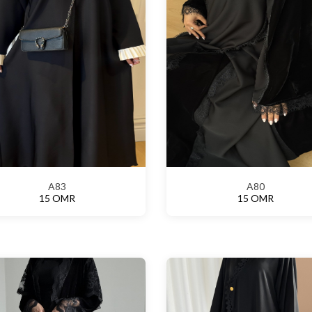
A83
A80
15 OMR
15 OMR