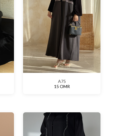
A75
15 OMR