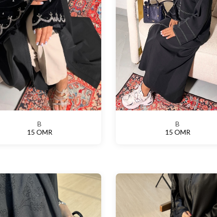
B
B
15 OMR
15 OMR