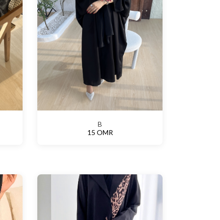
B
15 OMR