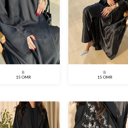
B
B
15 OMR
15 OMR