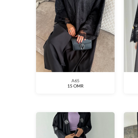
A65
15 OMR