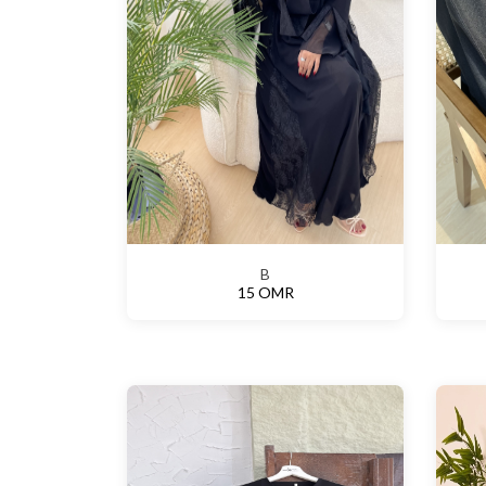
B
15 OMR